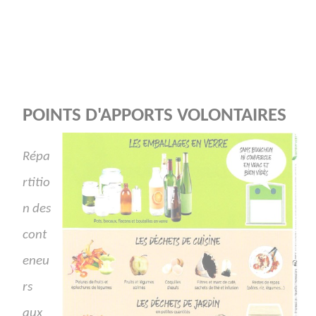
POINTS D'APPORTS VOLONTAIRES
Répa
rtitio
n des
cont
eneu
rs
aux