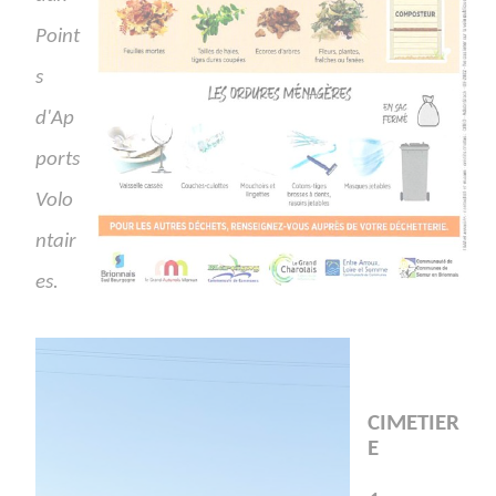
Point
s
d'Ap
ports
Volo
ntair
es.
CIMETIER
E