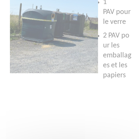
1
PAV pour
le verre
2 PAV po
ur les
emballag
es et les
papiers