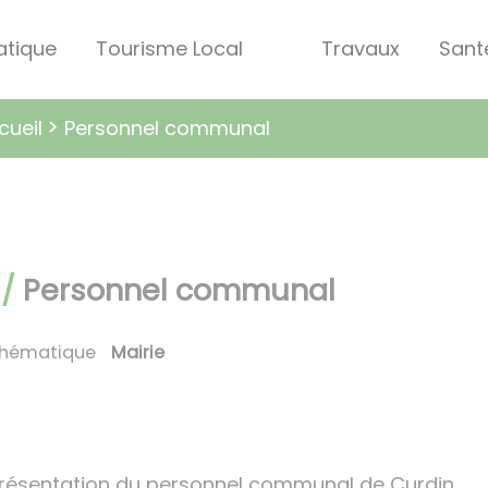
atique
Tourisme Local
Travaux
Sant
Personnel communal
cueil
Personnel communal
hématique
Mairie
résentation du personnel communal de Curdin.