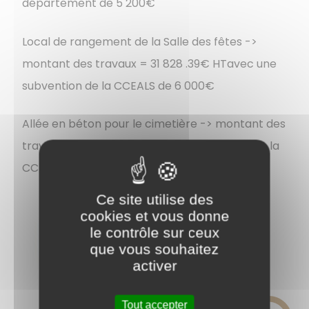
département de 5 200€
Local de rangement de la Salle des fêtes ->
montant des travaux = 31 828 .39€ HTavec une
subvention de la CCEALS de 6 000€
Allée en béton pour le cimetière -> montant des
travaux = 11 456€ HT avec une subvention de la
CCEALS de 5 728€
Ce site utilise des
cookies et vous donne
le contrôle sur ceux
que vous souhaitez
activer
Tout accepter